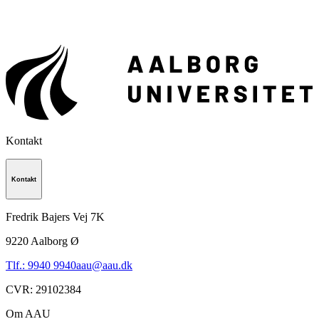
Kontakt
Kontakt
Fredrik Bajers Vej 7K
9220
Aalborg Ø
Tlf.: 9940 9940
aau@aau.dk
CVR
:
29102384
Om AAU