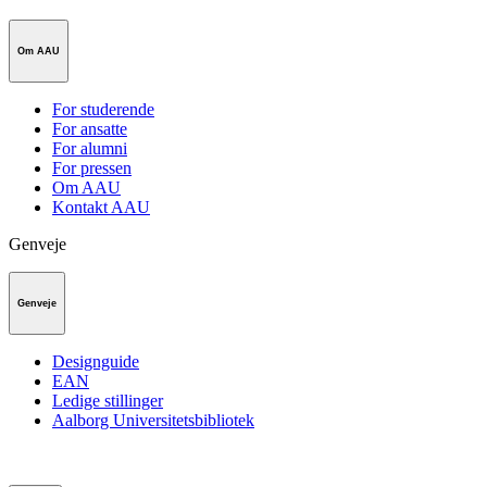
Om AAU
For studerende
For ansatte
For alumni
For pressen
Om AAU
Kontakt AAU
Genveje
Genveje
Designguide
EAN
Ledige stillinger
Aalborg Universitetsbibliotek