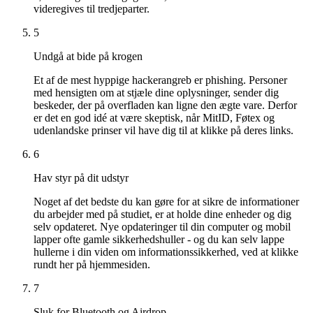
videregives til tredjeparter.
5
Undgå at bide på krogen
Et af de mest hyppige hackerangreb er phishing. Personer
med hensigten om at stjæle dine oplysninger, sender dig
beskeder, der på overfladen kan ligne den ægte vare. Derfor
er det en god idé at være skeptisk, når MitID, Føtex og
udenlandske prinser vil have dig til at klikke på deres links.
6
Hav styr på dit udstyr
Noget af det bedste du kan gøre for at sikre de informationer
du arbejder med på studiet, er at holde dine enheder og dig
selv opdateret. Nye opdateringer til din computer og mobil
lapper ofte gamle sikkerhedshuller - og du kan selv lappe
hullerne i din viden om informationssikkerhed, ved at klikke
rundt her på hjemmesiden.
7
Sluk for Bluetooth og Airdrop