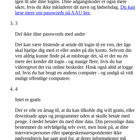
igen til alle dine logins. Dine adgangskoder er også mere
sikre, hvis du ikke inkluderer dit navn og fødselsdag.
Du kan
læse mere om passwords på AAU her.
3
Del ikke dine passwords med andre
Det kan være fristende at sende dit login til en ven, der lige
skal hjælpe dig med et eller andet på din konto. Selvom din
ven aldrig kunne finde på at misbruge det, så er der nu én
mere der kender dit login - og mange flere, hvis du har
videregivet det via online beskeder. Husk også altid at logge
ud, hvis du har brugt en andens computer - og undgå så vidt
muligt offentlige computere.
4
Intet er gratis
Der er ofte en årsag til, at du kan tilkoble dig wifi gratis, eller
downloade apps og programmer uden at skulle betale med
penge. I stedet betaler du med dine data. Din personlige data
bestemmer du selvfølgelig selv over, men husk på, at dine
interviewpersoner eller spørgeskemarespondenter ikke
nødvendigvis har sagt god for, at deres informationer må